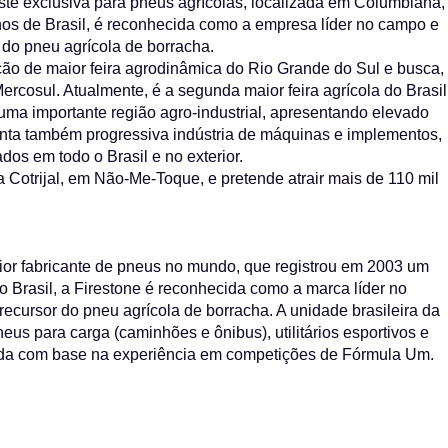
te exclusiva para pneus agrícolas, localizada em Columbiana,
nos de Brasil, é reconhecida como a empresa líder no campo e
 do pneu agrícola de borracha.
ção de maior feira agrodinâmica do Rio Grande do Sul e busca,
ercosul. Atualmente, é a segunda maior feira agrícola do Brasil
uma importante região agro-industrial, apresentando elevado
senta também progressiva indústria de máquinas e implementos,
ados em todo o Brasil e no exterior.
 Cotrijal, em Não-Me-Toque, e pretende atrair mais de 110 mil
ior fabricante de pneus no mundo, que registrou em 2003 um
 Brasil, a Firestone é reconhecida como a marca líder no
ecursor do pneu agrícola de borracha. A unidade brasileira da
eus para carga (caminhões e ônibus), utilitários esportivos e
vida com base na experiência em competições de Fórmula Um.