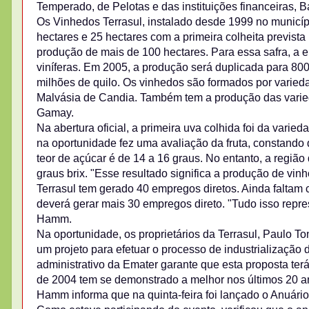
Temperado, de Pelotas e das instituições financeiras, B
Os Vinhedos Terrasul, instalado desde 1999 no municíp
hectares e 25 hectares com a primeira colheita previs
produção de mais de 100 hectares. Para essa safra, a
viníferas. Em 2005, a produção será duplicada para 800
milhões de quilo. Os vinhedos são formados por varieda
Malvásia de Candia. Também tem a produção das varied
Gamay.
Na abertura oficial, a primeira uva colhida foi da varied
na oportunidade fez uma avaliação da fruta, constando 
teor de açúcar é de 14 a 16 graus. No entanto, a regiã
graus brix. "Esse resultado significa a produção de vin
Terrasul tem gerado 40 empregos diretos. Ainda faltam 
deverá gerar mais 30 empregos direto. "Tudo isso repr
Hamm.
Na oportunidade, os proprietários da Terrasul, Paulo T
um projeto para efetuar o processo de industrialização
administrativo da Emater garante que esta proposta terá
de 2004 tem se demonstrado a melhor nos últimos 20 a
Hamm informa que na quinta-feira foi lançado o Anuári