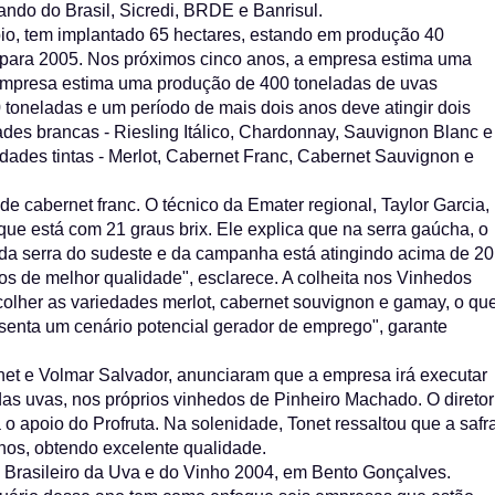
ando do Brasil, Sicredi, BRDE e Banrisul.
io, tem implantado 65 hectares, estando em produção 40
ta para 2005. Nos próximos cinco anos, a empresa estima uma
 empresa estima uma produção de 400 toneladas de uvas
 toneladas e um período de mais dois anos deve atingir dois
des brancas - Riesling Itálico, Chardonnay, Sauvignon Blanc e
ades tintas - Merlot, Cabernet Franc, Cabernet Sauvignon e
ade cabernet franc. O técnico da Emater regional, Taylor Garcia,
que está com 21 graus brix. Ele explica que na serra gaúcha, o
o da serra do sudeste e da campanha está atingindo acima de 20
hos de melhor qualidade", esclarece. A colheita nos Vinhedos
colher as variedades merlot, cabernet souvignon e gamay, o qu
esenta um cenário potencial gerador de emprego", garante
onet e Volmar Salvador, anunciaram que a empresa irá executar
 das uvas, nos próprios vinhedos de Pinheiro Machado. O diretor
 o apoio do Profruta. Na solenidade, Tonet ressaltou que a safr
nos, obtendo excelente qualidade.
o Brasileiro da Uva e do Vinho 2004, em Bento Gonçalves.