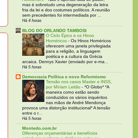
mas é sobretudo uma degeneração da letra
fria da lei e dos costumes políticos. A reunião
sem precedentes foi intermediada por ...
Há 4 horas
BLOG DO ORLANDO TAMBOSI
O Ciclo Épico e os Hinos
Homéricos
-
Os Hinos Homéricos
oferecem uma janela privilegiada
para a religião, a linguagem
poética e a cultura da Grécia
arcaica. Dennys Xavier (enviado por e-ma...
Há 5 horas
Democracia Política e novo Reformismo
Tensão nos casos Master e INSS,
por Míriam Leitão
-
*O Globo* *A
maneira como estão sendo
conduzidos os vários inquéritos
nas mãos de André Mendonça
provoca uma distorção institucional* A tensão
entre o r...
Há 5 horas
,
Montedo.com.br
Diferenças orçamentárias e benefícios