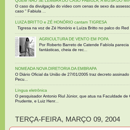
QUEM NÃO SE LEMBRA DO CASO FABIULA, A MUSA DO MI
O caso da divulgação do vídeo com cenas de sexo da assesso
caso “ Fabiula ...
LUIZA BRITTO e ZÉ HONÓRIO cantam TIGRESA
Tigresa na voz de Zé Honório e Luíza Britto no palco do Red 
AGRICULTURA DE VENTO EM POPA
Por Roberto Barreto de Catende Fabíola parecia
fantásticas, cheia de rec...
NOMEADA NOVA DIRETORIA DA EMBRAPA
O Diário Oficial da União de 27/01/2005 traz decreto assinado p
Pecu...
Língua eletrônica
O pesquisador Antonio Riul Júnior, que atua na Faculdade de
Prudente, e Luiz Henr...
TERÇA-FEIRA, MARÇO 09, 2004