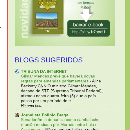
.
BLOGS SUGERIDOS
TRIBUNA DA INTERNET
Gilmar Mendes prevê que haverá novas
regras para emendas parlamentares
-
Aline
Becketty CNN O ministro Gilmar Mendes,
decano do STF (Supremo Tribunal Federal),
afirmou nesta quarta-feira (5) que o país
passa por um período de tr...
Há uma hora
Jornalista Polibio Braga
Senador Amin denuncia como cambalacho
reunião mediada por Moraes entre Lula e
Alcolumbre
-
Não é apenas falta de pudor,