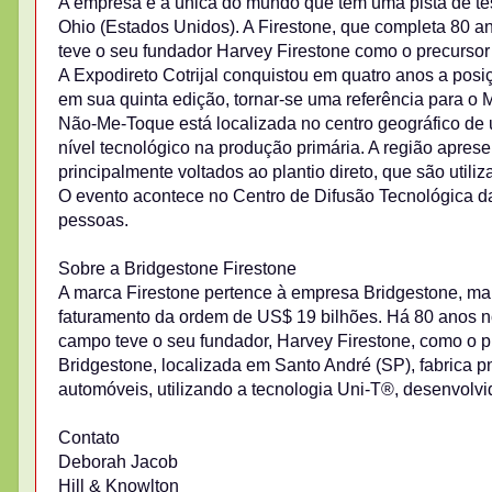
A empresa é a única do mundo que tem uma pista de tes
Ohio (Estados Unidos). A Firestone, que completa 80 a
teve o seu fundador Harvey Firestone como o precursor
A Expodireto Cotrijal conquistou em quatro anos a posi
em sua quinta edição, tornar-se uma referência para o M
Não-Me-Toque está localizada no centro geográfico de 
nível tecnológico na produção primária. A região apre
principalmente voltados ao plantio direto, que são utiliz
O evento acontece no Centro de Difusão Tecnológica da
pessoas.
Sobre a Bridgestone Firestone
A marca Firestone pertence à empresa Bridgestone, ma
faturamento da ordem de US$ 19 bilhões. Há 80 anos no
campo teve o seu fundador, Harvey Firestone, como o pr
Bridgestone, localizada em Santo André (SP), fabrica pn
automóveis, utilizando a tecnologia Uni-T®, desenvol
Contato
Deborah Jacob
Hill & Knowlton