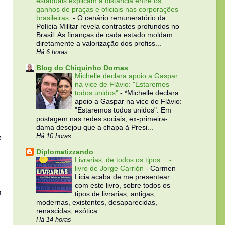
estaduais explicam a distância entre os
ganhos de praças e oficiais nas corporações
brasileiras.
-
O cenário remuneratório da
Polícia Militar revela contrastes profundos no
Brasil. As finanças de cada estado moldam
diretamente a valorização dos profiss...
Há 6 horas
Blog do Chiquinho Dornas
Michelle declara apoio a Gaspar
na vice de Flávio: "Estaremos
todos unidos"
-
*Michelle declara
apoio a Gaspar na vice de Flávio:
"Estaremos todos unidos". Em
postagem nas redes sociais, ex-primeira-
dama desejou que a chapa à Presi...
Há 10 horas
e
Diplomatizzando
Livrarias, de todos os tipos… -
livro de Jorge Carrión
-
Carmen
Licia acaba de me presentear
com este livro, sobre todos os
a
tipos de livrarias, antigas,
modernas, existentes, desaparecidas,
renascidas, exótica...
Há 14 horas