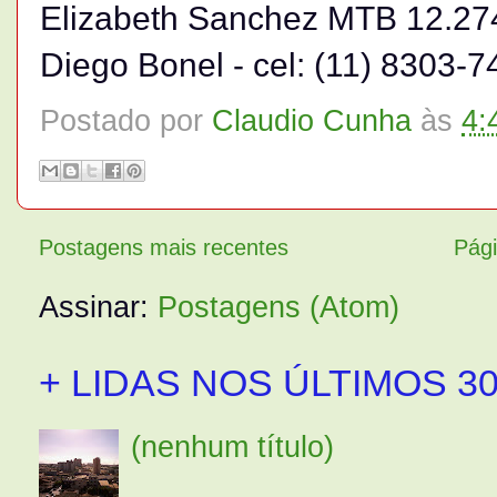
Elizabeth Sanchez MTB 12.274 
Diego Bonel - cel: (11) 8303-7
Postado por
Claudio Cunha
às
4:
Postagens mais recentes
Pági
Assinar:
Postagens (Atom)
+ LIDAS NOS ÚLTIMOS 30
(nenhum título)