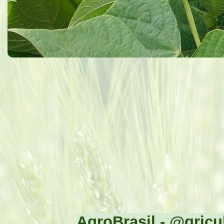
AgroBrasil - @gricul