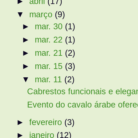
►
abril
(17)
▼
março
(9)
►
mar. 30
(1)
►
mar. 22
(1)
►
mar. 21
(2)
►
mar. 15
(3)
▼
mar. 11
(2)
Cabrestos funcionais e elega
Evento do cavalo árabe oferec
►
fevereiro
(3)
►
janeiro
(12)