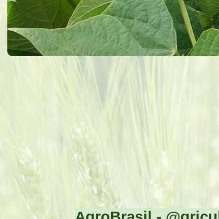
AgroBrasil - @gricul