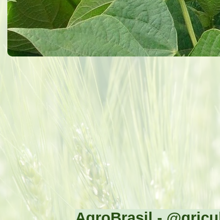
AgroBrasil - @gricul