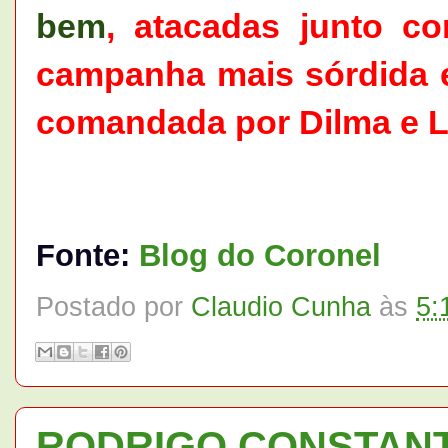
bem
, atacadas junto 
campanha mais sórdida e
comandada por Dilma e Lul
Fonte:
Blog do Coronel
Postado por
Claudio Cunha
às
5:
RODRIGO CONSTANTI