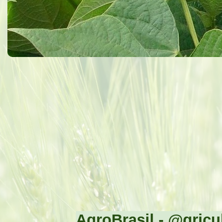
AgroBrasil - @gricul