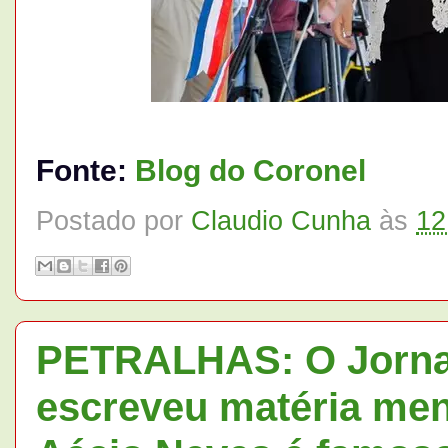
Fonte:
Blog do Coronel
Postado por
Claudio Cunha
às
12
PETRALHAS: O Jornal
escreveu matéria men