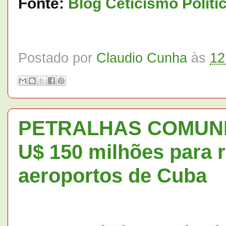
Fonte:
Blog Ceticismo Políti
Postado por
Claudio Cunha
às
12
PETRALHAS COMUNIST
U$ 150 milhões para 
aeroportos de Cuba