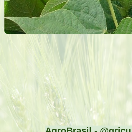
AgroBrasil - @gricul