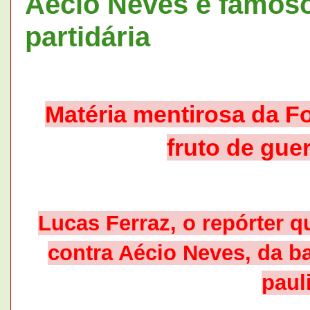
Aécio Neves é famoso
partidária
Matéria mentirosa da F
fruto de gue
Lucas Ferraz, o repórter q
contra Aécio Neves, da ba
paul