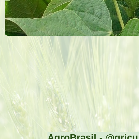
AgroBrasil - @gricul