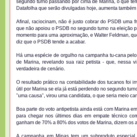
segundo turno passando por cima de Marina, o que te
Datafolha que serão divulgadas hoje, aumenta também a v
Afinal, raciocinam, não é justo cobrar do PSDB uma f
que não apoiou o PSDB no segundo turno na eleição pas
momento para uma aproximação, e Walter Feldman, que s
diz que o PSDB tende a acabar.
Há uma espécie de orgulho na campanha tu-cana pelo "m
de Marina, revelando sua raiz petista - que, nessa
verdadeira de cenário.
O resultado prático na contabilidade dos tucanos foi in
útil por Marina se ela já está perdendo no segundo tur
"uma causa", virou uma candidata, o que seria meio cam
Boa parte do voto antipetista ainda está com Marina em
para chegar nos últimos dias em empate técnico co
ganham de 70% a 80% dos votos de Marina, dizem os a
A campanha em Minas tem um subproduto especial, a