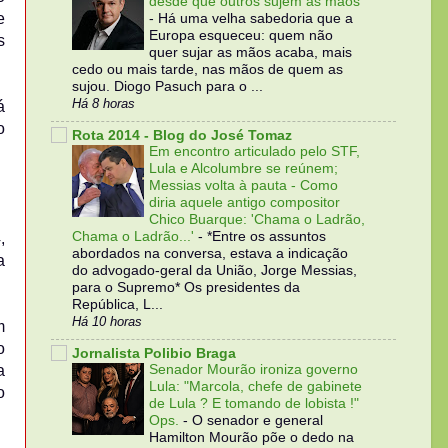
desde que outros sujem as mãos
e
-
Há uma velha sabedoria que a
Europa esqueceu: quem não
s
quer sujar as mãos acaba, mais
cedo ou mais tarde, nas mãos de quem as
sujou. Diogo Pasuch para o ...
Há 8 horas
á
o
Rota 2014 - Blog do José Tomaz
Em encontro articulado pelo STF,
Lula e Alcolumbre se reúnem;
Messias volta à pauta - Como
diria aquele antigo compositor
Chico Buarque: 'Chama o Ladrão,
Chama o Ladrão...'
-
*Entre os assuntos
,
abordados na conversa, estava a indicação
a
do advogado-geral da União, Jorge Messias,
para o Supremo* Os presidentes da
República, L...
Há 10 horas
m
o
Jornalista Polibio Braga
Senador Mourão ironiza governo
a
Lula: "Marcola, chefe de gabinete
o
de Lula ? E tomando de lobista !"
Ops.
-
O senador e general
Hamilton Mourão põe o dedo na