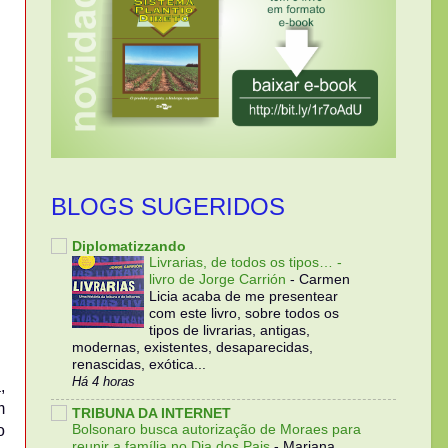
BLOGS SUGERIDOS
Diplomatizzando
Livrarias, de todos os tipos… -
livro de Jorge Carrión
-
Carmen
Licia acaba de me presentear
com este livro, sobre todos os
tipos de livrarias, antigas,
modernas, existentes, desaparecidas,
renascidas, exótica...
Há 4 horas
,
m
TRIBUNA DA INTERNET
Bolsonaro busca autorização de Moraes para
o
reunir a família no Dia dos Pais
-
Mariana