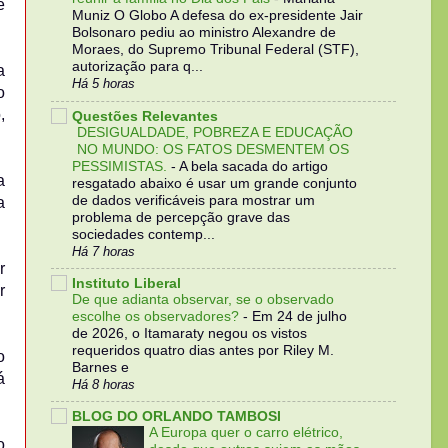
e
Muniz O Globo A defesa do ex-presidente Jair
Bolsonaro pediu ao ministro Alexandre de
Moraes, do Supremo Tribunal Federal (STF),
autorização para q...
a
Há 5 horas
o
,
Questões Relevantes
DESIGUALDADE, POBREZA E EDUCAÇÃO
NO MUNDO: OS FATOS DESMENTEM OS
PESSIMISTAS.
-
A bela sacada do artigo
a
resgatado abaixo é usar um grande conjunto
de dados verificáveis para mostrar um
a
problema de percepção grave das
sociedades contemp...
Há 7 horas
r
Instituto Liberal
r
De que adianta observar, se o observado
escolhe os observadores?
-
Em 24 de julho
de 2026, o Itamaraty negou os vistos
requeridos quatro dias antes por Riley M.
o
Barnes e
á
Há 8 horas
BLOG DO ORLANDO TAMBOSI
A Europa quer o carro elétrico,
o