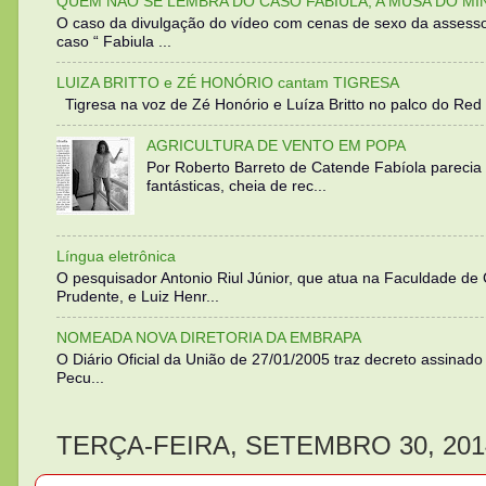
QUEM NÃO SE LEMBRA DO CASO FABIULA, A MUSA DO MI
O caso da divulgação do vídeo com cenas de sexo da assesso
caso “ Fabiula ...
LUIZA BRITTO e ZÉ HONÓRIO cantam TIGRESA
Tigresa na voz de Zé Honório e Luíza Britto no palco do Red 
AGRICULTURA DE VENTO EM POPA
Por Roberto Barreto de Catende Fabíola parecia
fantásticas, cheia de rec...
Língua eletrônica
O pesquisador Antonio Riul Júnior, que atua na Faculdade de
Prudente, e Luiz Henr...
NOMEADA NOVA DIRETORIA DA EMBRAPA
O Diário Oficial da União de 27/01/2005 traz decreto assinado p
Pecu...
TERÇA-FEIRA, SETEMBRO 30, 201