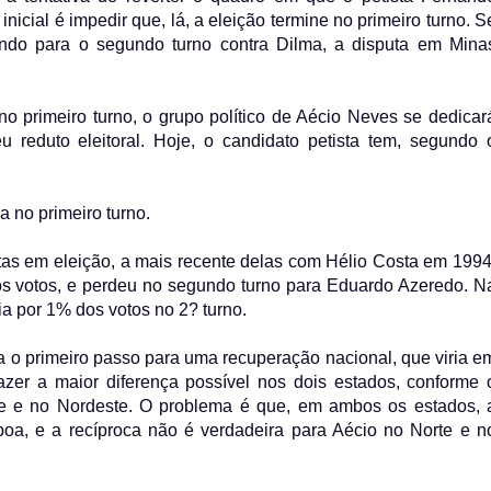
nicial é impedir que, lá, a eleição termine no primeiro turno. S
indo para o segundo turno contra Dilma, a disputa em Mina
o primeiro turno, o grupo político de Aécio Neves se dedicar
u reduto eleitoral. Hoje, o candidato petista tem, segundo 
a no primeiro turno.
tas em eleição, a mais recente delas com Hélio Costa em 1994
os votos, e perdeu no segundo turno para Eduardo Azeredo. N
ia por 1% dos votos no 2? turno.
 o primeiro passo para uma recuperação nacional, que viria e
azer a maior diferença possível nos dois estados, conforme 
orte e no Nordeste. O problema é que, em ambos os estados, 
oa, e a recíproca não é verdadeira para Aécio no Norte e n