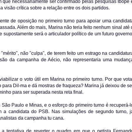
m que necessariamente ser confirmado pelas pesquisas Ibope 
isão crítica sobre a relação entre os dois partidos.
rente de oposição no primeiro turno para apoiar uma candidat
sada. Além do mais, Marina não teria feito nenhum sinal até 
upostamente será o articulador político de um futuro governo
érito", não "culpa", de terem feito um estrago na candidatur
 visão da campanha de Aécio, não representaria uma mudanç
viabilizar o voto útil em Marina no primeiro turno. Por que vota
no para Dil-ma e dá mostras de fraqueza? Marina já deixou de se
inho para ser superada nesta reta final.
 São Paulo e Minas, e o esforço do primeiro turno é recuperá-l
m a candidata do PSB. Nas simulações de segundo turno, j
nalistas da campanha tu cana.
 tentativa de reverter o quadro em que o petista Fernand