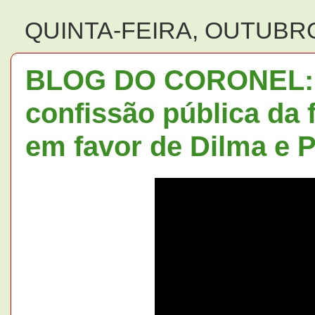
QUINTA-FEIRA, OUTUBRO
BLOG DO CORONEL: A
confissão pública da 
em favor de Dilma e P