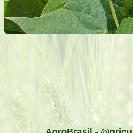
AgroBrasil - @gricul