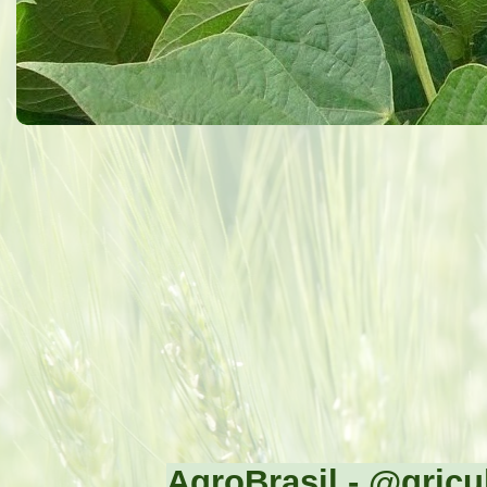
AgroBrasil - @gricul