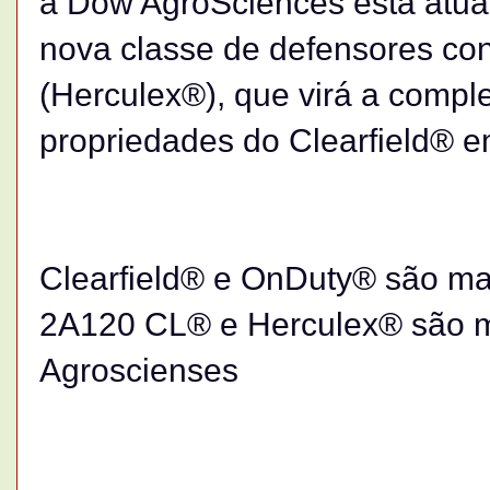
a Dow AgroSciences está atu
nova classe de defensores con
(Herculex®), que virá a compl
propriedades do Clearfield® 
Clearfield® e OnDuty® são ma
2A120 CL® e Herculex® são m
Agroscienses