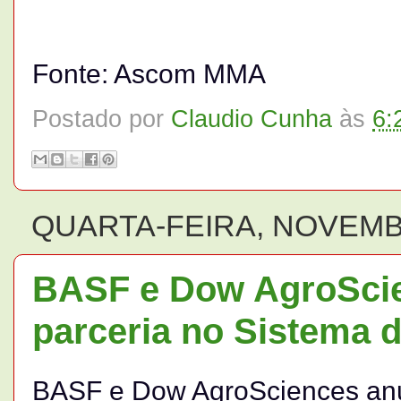
Fonte: Ascom MMA
Postado por
Claudio Cunha
às
6:
QUARTA-FEIRA, NOVEMBR
BASF e Dow AgroSci
parceria no Sistema d
BASF e Dow AgroSciences anu