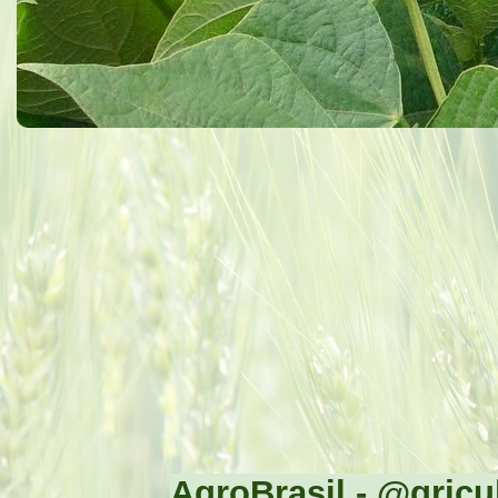
AgroBrasil - @gricul