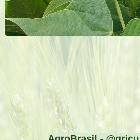
AgroBrasil - @gricul