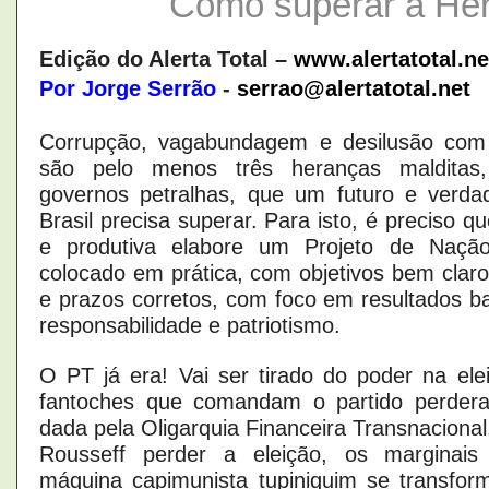
Como superar a Her
Edição do Alerta Total –
www.alertatotal.ne
Por Jorge Serrão
-
serrao@alertatotal.net
Corrupção, vagabundagem e desilusão com a
são pelo menos três heranças malditas,
governos petralhas, que um futuro e verda
Brasil precisa superar. Para isto, é preciso q
e produtiva elabore um Projeto de Naçã
colocado em prática, com objetivos bem claro
e prazos corretos, com foco em resultados b
responsabilidade e patriotismo.
O PT já era! Vai ser tirado do poder na el
fantoches que comandam o partido perder
dada pela Oligarquia Financeira Transnaciona
Rousseff perder a eleição, os marginais
máquina capimunista tupiniquim se transfo