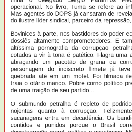
operacional. No livro, Tuma se refere ao in
Mas agentes do DOPS já cansaram de revela
do ilustre líder sindical, parceiro da repressão,
Bovinices à parte, nos bastidores do poder e
dossiês altamente comprometedores. E ta
altíssima pornografia da corrupção petra
cotados a vir à tona é patético. Flagra uma 
abraçando um pacotão de grana da cor
personagem do indiscreto flimete já teve
quebrada até em um motel. Foi filmada il
traia o otário marido. Pobre corno político pr
de uma traição de seu partido...
O submundo petralha é repleto de podridõ
nojentas quanto à corrupção. Felizment
sacanagens entra em decadência. Os bandi
contidos e punidos porque o Brasil corr
desintegração moral, política e econômica. N