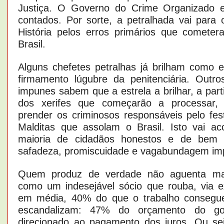
Justiça. O Governo do Crime Organizado 
contados. Por sorte, a petralhada vai para 
História pelos erros primários que comete
Brasil.
Alguns chefetes petralhas já brilham como es
firmamento lúgubre da penitenciária. Outro
impunes sabem que a estrela a brilhar, a part
dos xerifes que começarão a processar, 
prender os criminosos responsáveis pelo fes
Malditas que assolam o Brasil. Isto vai a
maioria de cidadãos honestos e de bem 
safadeza, promiscuidade e vagabundagem imp
Quem produz de verdade não aguenta ma
como um indesejável sócio que rouba, via ext
em média, 40% do que o trabalho consegu
escandalizam: 47% do orçamento do go
direcionado ao pagamento dos juros. Ou sej