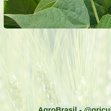
AgroBrasil - @gricul