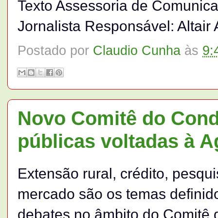
Texto Assessoria de Comunicaç
Jornalista Responsável: Altai
Postado por
Claudio Cunha
às
9:
Novo Comitê do Condr
públicas voltadas à A
Extensão rural, crédito, pesqui
mercado são os temas definido
debates no âmbito do Comitê d