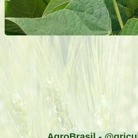
AgroBrasil - @gricul