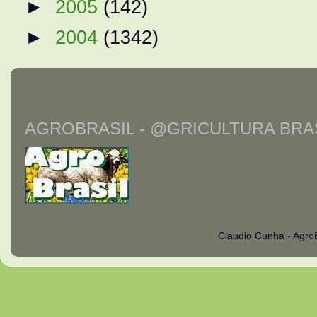
►
2005
(142)
►
2004
(1342)
AGROBRASIL - @GRICULTURA BRAS
Claudio Cunha - Agro