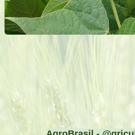
AgroBrasil - @gricul