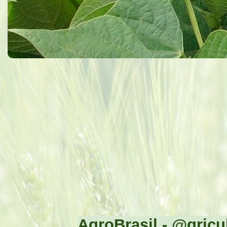
AgroBrasil - @gricul