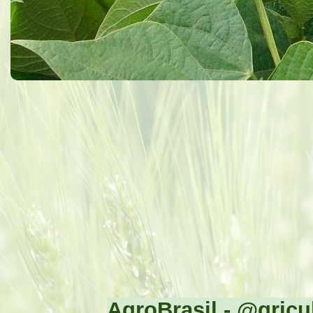
AgroBrasil - @gricul