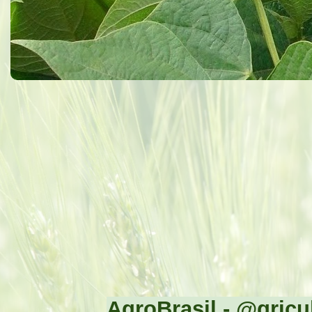
AgroBrasil - @gricul