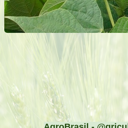
AgroBrasil - @gricul