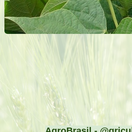
AgroBrasil - @gricul