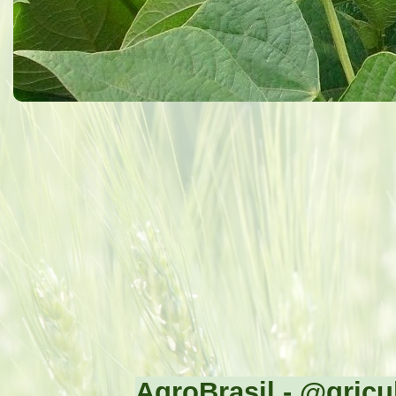
AgroBrasil - @gricul