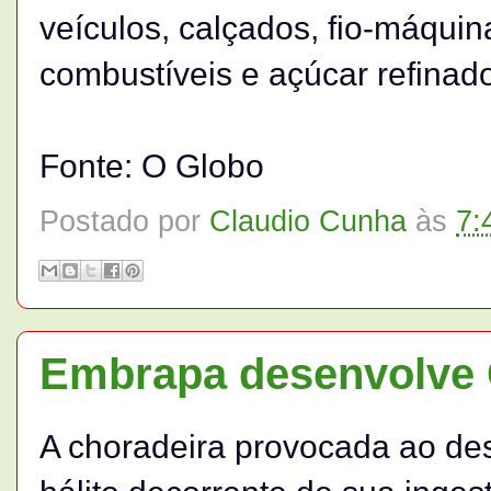
veículos, calçados, fio-máquin
combustíveis e açúcar refinad
Fonte: O Globo
Postado por
Claudio Cunha
às
7:
Embrapa desenvolve 
A choradeira provocada ao de