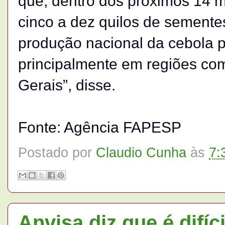
que, dentro dos próximos 14 
cinco a dez quilos de sementes
produção nacional da cebola p
principalmente em regiões c
Gerais”, disse.
Fonte: Agência FAPESP
Postado por
Claudio Cunha
às
7:
Anvisa diz que é difíci