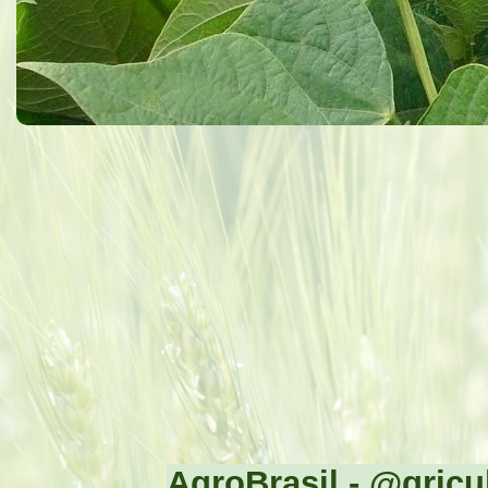
AgroBrasil - @gricul