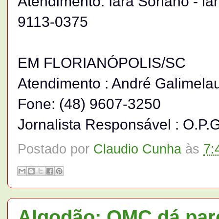
Atendimento: Iara Soriano - ia
9113-0375
EM FLORIANÓPOLIS/SC
Atendimento : André Galimelau
Fone: (48) 9607-3250
Jornalista Responsável : O.P.G
Postado por
Claudio Cunha
às
7:
Algodão: OMC dá pare