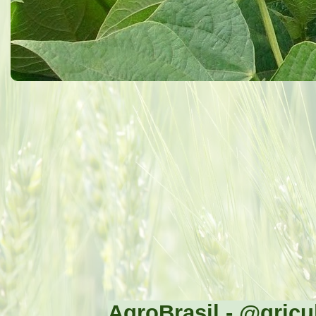
AgroBrasil - @gricul