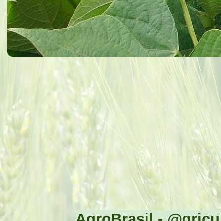
AgroBrasil - @gricul