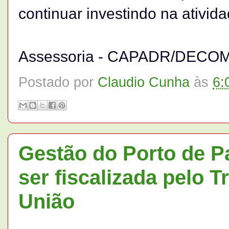
continuar investindo na ativid
Assessoria - CAPADR/DECO
Postado por
Claudio Cunha
às
6:
Gestão do Porto de P
ser fiscalizada pelo 
União