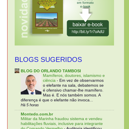
BLOGS SUGERIDOS
BLOG DO ORLANDO TAMBOSI
Mamíferos, doutores, islamismo e
ciência
-
Em vez de observarmos
o elefante na sala, debatemos se
é ofensivo chamar-lhe mamífero.
Mas é. E nós também somos. A
diferença é que o elefante não invoca...
Há 5 horas
Montedo.com.br
Militar da Marinha fraudou sistema e vendeu
habilitações fluviais, inclusive para integrante
do Comando Vermelho
-
Auditoria identificou