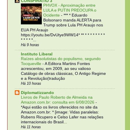
CONSPIRATIO 3
PHVOX - Aproximação entre
LULA e PUTIN PREOCUPA o
Ocidente
-
*** * Eduardo
Bolsonaro manda ALERTA para
Trump sobre Lula PH Araujo nos
EUA PH Araujo
https://youtu.be/DvUtye9WW14* ** * * * * * * * *
* * * * *...
Há 9 horas
Instituto Liberal
Raízes absolutistas do populismo, segundo
Tocqueville
-
A Editora Martins Fontes
acrescentou, em 2009, ao seu valioso
Catálogo de obras clássicas, O Antigo Regime
e a Revolução(tradução
Há 10 horas
Diplomatizzando
Livros de Paulo Roberto de Almeida na
Amazon.com.br: consulta em 6/08/2026
-
*Aqui estão os livros oferecidos no site da
Amazon.com.br: * [image: Vidas paralelas:
Rubens Ricupero e Celso Lafer nas relações
internacionais do Brasil...
Há 11 horas