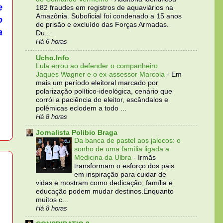
e
182 fraudes em registros de aquaviários na
Amazônia. Suboficial foi condenado a 15 anos
o
de prisão e excluído das Forças Armadas.
a
Du...
Há 6 horas
Ucho.Info
Lula errou ao defender o companheiro
Jaques Wagner e o ex-assessor Marcola
-
Em
mais um período eleitoral marcado por
polarização político-ideológica, cenário que
corrói a paciência do eleitor, escândalos e
polêmicas eclodem a todo ...
Há 8 horas
Jornalista Polibio Braga
Da banca de pastel aos jalecos: o
sonho de uma família ligada a
Medicina da Ulbra
-
Irmãs
transformam o esforço dos pais
em inspiração para cuidar de
vidas e mostram como dedicação, família e
educação podem mudar destinos.Enquanto
muitos c...
Há 8 horas