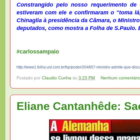
Constrangido pelo nosso requerimento de 
estiveram com ele e confirmaram o "toma lá,
Chinaglia à presidência da Câmara, o Ministr
deputados, como mostra a Folha de S.Paulo. E
#carlossampaio
http://
www1.folha.uol.com.br/fsp/
poder/
204857-ministro-admite-que-
disc
Postado por
Claudio Cunha
às
3:23 PM
Nenhum comentári
Eliane Cantanhêde: Sa