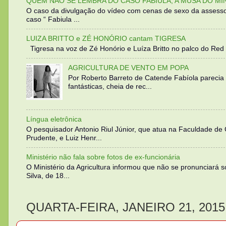
QUEM NÃO SE LEMBRA DO CASO FABIULA, A MUSA DO MI
O caso da divulgação do vídeo com cenas de sexo da assesso
caso “ Fabiula ...
LUIZA BRITTO e ZÉ HONÓRIO cantam TIGRESA
Tigresa na voz de Zé Honório e Luíza Britto no palco do Red 
AGRICULTURA DE VENTO EM POPA
Por Roberto Barreto de Catende Fabíola parecia
fantásticas, cheia de rec...
Língua eletrônica
O pesquisador Antonio Riul Júnior, que atua na Faculdade de
Prudente, e Luiz Henr...
Ministério não fala sobre fotos de ex-funcionária
O Ministério da Agricultura informou que não se pronunciará 
Silva, de 18...
QUARTA-FEIRA, JANEIRO 21, 2015