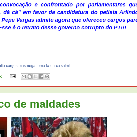
convocação e confrontado por parlamentares qu
 dá cá" em favor da candidatura do petista Arlind
o Pepe Vargas admite agora que ofereceu cargos par
sse é o retrato desse governo corrupto do PT!!!
utiu-cargos-mas-nega-t
oma-la-da-ca.shtml
o:
co de maldades