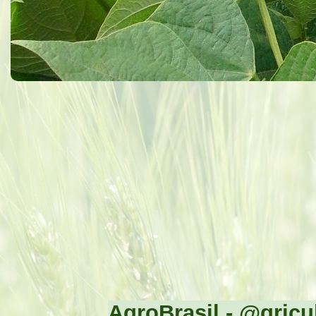
AgroBrasil - @gricul