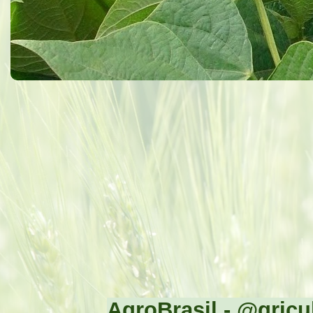
AgroBrasil - @gricul