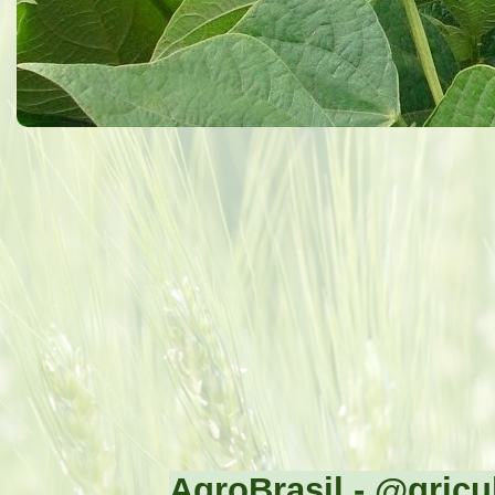
AgroBrasil - @gricul