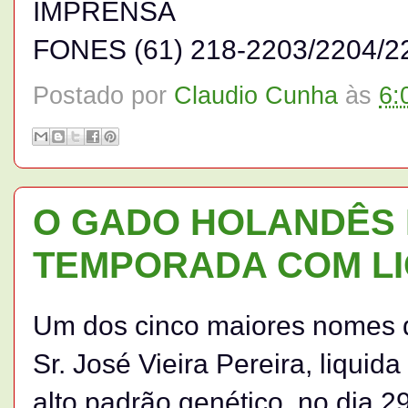
IMPRENSA
FONES (61) 218-2203/2204/22
Postado por
Claudio Cunha
às
6:
O GADO HOLANDÊS D
TEMPORADA COM L
Um dos cinco maiores nomes d
Sr. José Vieira Pereira, liqui
alto padrão genético, no dia 29