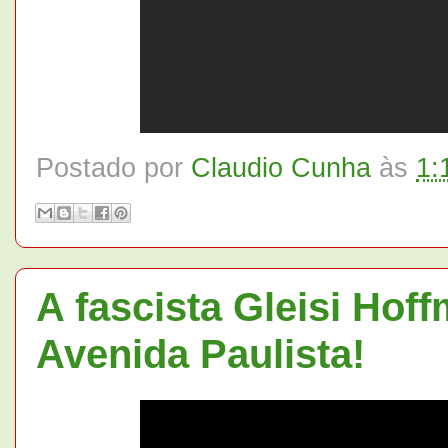
Postado por
Claudio Cunha
às
1:
A fascista Gleisi Hof
Avenida Paulista!