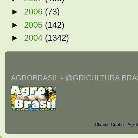
►
2006
(73)
►
2005
(142)
►
2004
(1342)
AGROBRASIL - @GRICULTURA BRAS
Claudio Cunha - Agro