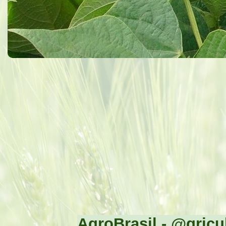
AgroBrasil - @gricul