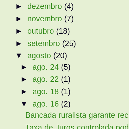
►
dezembro
(4)
►
novembro
(7)
►
outubro
(18)
►
setembro
(25)
▼
agosto
(20)
►
ago. 24
(5)
►
ago. 22
(1)
►
ago. 18
(1)
▼
ago. 16
(2)
Bancada ruralista garante recu
Taxa de Juros controlada pode