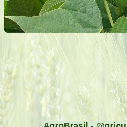
AgroBrasil - @gricul