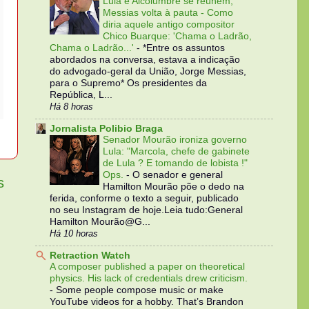
Lula e Alcolumbre se reúnem;
Messias volta à pauta - Como
diria aquele antigo compositor
Chico Buarque: 'Chama o Ladrão,
Chama o Ladrão...'
-
*Entre os assuntos
abordados na conversa, estava a indicação
do advogado-geral da União, Jorge Messias,
para o Supremo* Os presidentes da
República, L...
Há 8 horas
Jornalista Polibio Braga
Senador Mourão ironiza governo
Lula: "Marcola, chefe de gabinete
de Lula ? E tomando de lobista !"
Ops.
-
O senador e general
s
Hamilton Mourão põe o dedo na
ferida, conforme o texto a seguir, publicado
no seu Instagram de hoje.Leia tudo:General
Hamilton Mourão@G...
Há 10 horas
Retraction Watch
A composer published a paper on theoretical
physics. His lack of credentials drew criticism.
-
Some people compose music or make
YouTube videos for a hobby. That’s Brandon