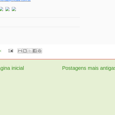
rensa@cncafe.com.br
o:
gina inicial
Postagens mais antiga