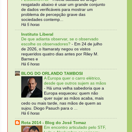
resgatado abaixo é usar um grande conjunto
de dados verificáveis para mostrar um
problema de percepção grave das
sociedades contemp...
Há 5 horas
Instituto Liberal
De que adianta observar, se o observado
escolhe os observadores?
-
Em 24 de julho
de 2026, o Itamaraty negou os vistos
requeridos quatro dias antes por Riley M.
Barnes e
Há 6 horas
BLOG DO ORLANDO TAMBOSI
A Europa quer o carro elétrico,
desde que outros sujem as mãos
-
Há uma velha sabedoria que a
Europa esqueceu: quem não
quer sujar as mãos acaba, mais
cedo ou mais tarde, nas mãos de quem as
sujou. Diogo Pasuch para o ...
Há 6 horas
Rota 2014 - Blog do José Tomaz
Em encontro articulado pelo STF,