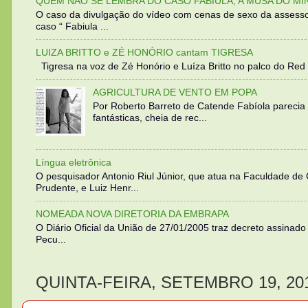
QUEM NÃO SE LEMBRA DO CASO FABIULA, A MUSA DO MI
O caso da divulgação do vídeo com cenas de sexo da assesso
caso “ Fabiula ...
LUIZA BRITTO e ZÉ HONÓRIO cantam TIGRESA
Tigresa na voz de Zé Honório e Luíza Britto no palco do Red 
AGRICULTURA DE VENTO EM POPA
Por Roberto Barreto de Catende Fabíola parecia
fantásticas, cheia de rec...
Língua eletrônica
O pesquisador Antonio Riul Júnior, que atua na Faculdade de
Prudente, e Luiz Henr...
NOMEADA NOVA DIRETORIA DA EMBRAPA
O Diário Oficial da União de 27/01/2005 traz decreto assinado p
Pecu...
QUINTA-FEIRA, SETEMBRO 19, 20