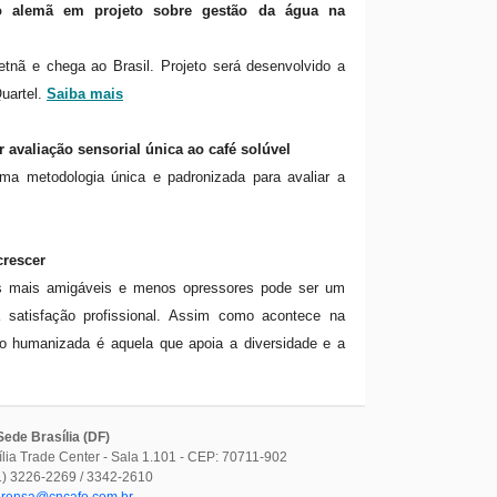
ão alemã em projeto sobre gestão da água na
tnã e chega ao Brasil. Projeto será desenvolvido a
uartel.
Saiba mais
 avaliação sensorial única ao café solúvel
uma metodologia única e padronizada para avaliar a
crescer
os mais amigáveis e menos opressores pode ser um
 satisfação profissional. Assim como acontece na
ão humanizada é aquela que apoia a diversidade e a
ede Brasília (DF)
ília Trade Center - Sala 1.101 - CEP: 70711-902
61) 3226-2269 / 3342-2610