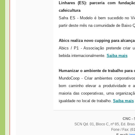
Linhares (ES): parceria com fundaç
cafeicultura
Safra ES - Modelo é bem sucedido no Vie
partir deste mês na comunidade de Baixo Q
Abics realiza novo cupping para alcançar
Abics / P1 - Associação pretende criar 
bebida internacionalmente.
Saiba mais
Humanizar o ambiente de trabalho para 
MundoCoop - Criar ambientes corporativ
bom caminho elevar a produtividade e a
maioria das cooperativas, uma organizaç
igualdade no local de trabalho.
Saiba mais
CNC - S
SCN Qd. 01, Bloco C, nº 85, Ed. Bras
Fone / Fax: (