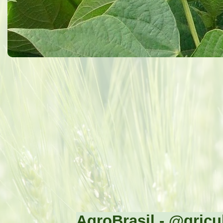
AgroBrasil - @gricul