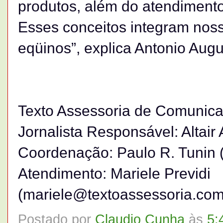
produtos, além do atendimento
Esses conceitos integram noss
eqüinos”, explica Antonio Aug
Texto Assessoria de Comunicaç
Jornalista Responsável: Altai
Coordenação: Paulo R. Tunin 
Atendimento: Mariele Previdi
(mariele@textoassessoria.com
Postado por
Claudio Cunha
às
5: