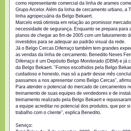
como representante comercial da linha de arames comerc
Grupo Arcelor. Além da linha de cercamento urbano, a Tot
linha agropecuária da Belgo Bekaert.
Marcelo está otimista em relação ao promissor mercado
necessidade de segurança. Enquanto se prepara para ab
planos de chegar ao fim de 2005 com um faturamento d
investidos para se adequar ao padrão visual da rede.
Já o Belgo Cercas Diferraço também tem grandes expec
as vendas da linha de cercamento. Benedito Neves Ferre
Diferraço é um Depósito Belgo Monitorado (DBM) e já com
da Belgo Bekaert. "Fomos escolhidos pela Belgo Bekaert
cuidadoso e honesto, mas só a partir desse mês conclu
passamos a nos apresentar como Belgo Cercas", afirma
Para atender o potencial do mercado de cercamentos no 
treinamento de suas equipes de vendedores e de instal
treinamento realizado pela Belgo Bekaert e repassaram 
a equipe acreditar no potencial dos produtos, que por s
trabalho com o cliente", explica Benedito.
Serviço: