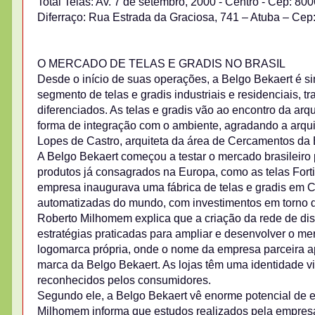
Total Telas: Av. 7 de setembro, 2000 - Centro - Cep: 8
Diferraço: Rua Estrada da Graciosa, 741 – Atuba – Cep
O MERCADO DE TELAS E GRADIS NO BRASIL
Desde o início de suas operações, a Belgo Bekaert é 
segmento de telas e gradis industriais e residenciais, 
diferenciados. As telas e gradis vão ao encontro da a
forma de integração com o ambiente, agradando a arquit
Lopes de Castro, arquiteta da área de Cercamentos da 
A Belgo Bekaert começou a testar o mercado brasileir
produtos já consagrados na Europa, como as telas Forti
empresa inaugurava uma fábrica de telas e gradis em
automatizadas do mundo, com investimentos em torno d
Roberto Milhomem explica que a criação da rede de distr
estratégias praticadas para ampliar e desenvolver o me
logomarca própria, onde o nome da empresa parceira 
marca da Belgo Bekaert. As lojas têm uma identidade v
reconhecidos pelos consumidores.
Segundo ele, a Belgo Bekaert vê enorme potencial de
Milhomem informa que estudos realizados pela empres