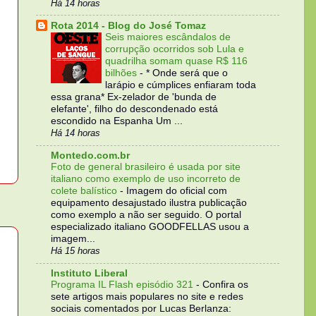
Há 14 horas
Rota 2014 - Blog do José Tomaz
Seis maiores escândalos de
corrupção ocorridos sob Lula e
quadrilha somam quase R$ 116
bilhões
-
* Onde será que o
larápio e cúmplices enfiaram toda
essa grana* Ex-zelador de 'bunda de
elefante', filho do descondenado está
escondido na Espanha Um ...
Há 14 horas
Montedo.com.br
Foto de general brasileiro é usada por site
italiano como exemplo de uso incorreto de
colete balístico
-
Imagem do oficial com
equipamento desajustado ilustra publicação
como exemplo a não ser seguido. O portal
especializado italiano GOODFELLAS usou a
imagem...
Há 15 horas
Instituto Liberal
Programa IL Flash episódio 321
-
Confira os
sete artigos mais populares no site e redes
sociais comentados por Lucas Berlanza: