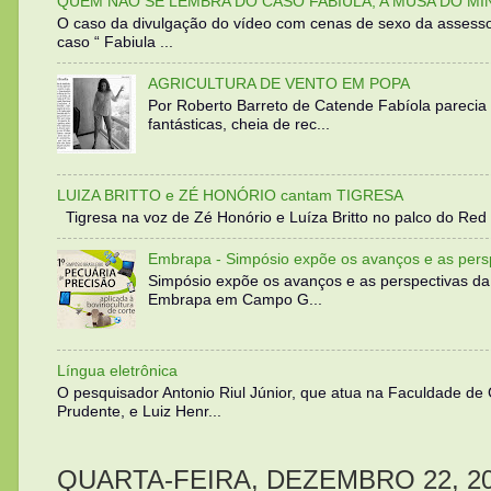
QUEM NÃO SE LEMBRA DO CASO FABIULA, A MUSA DO MI
O caso da divulgação do vídeo com cenas de sexo da assesso
caso “ Fabiula ...
AGRICULTURA DE VENTO EM POPA
Por Roberto Barreto de Catende Fabíola parecia
fantásticas, cheia de rec...
LUIZA BRITTO e ZÉ HONÓRIO cantam TIGRESA
Tigresa na voz de Zé Honório e Luíza Britto no palco do Red 
Embrapa - Simpósio expõe os avanços e as persp
Simpósio expõe os avanços e as perspectivas da
Embrapa em Campo G...
Língua eletrônica
O pesquisador Antonio Riul Júnior, que atua na Faculdade de
Prudente, e Luiz Henr...
QUARTA-FEIRA, DEZEMBRO 22, 2