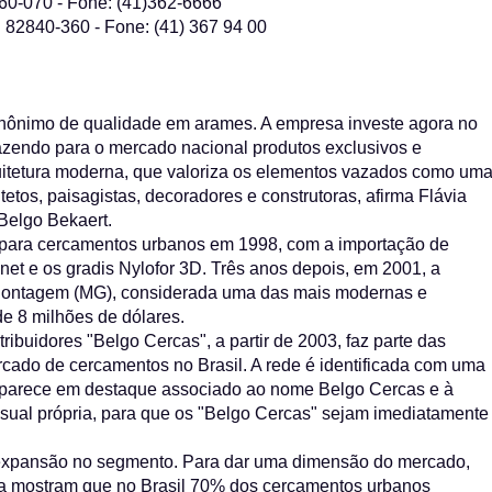
0060-070 - Fone: (41)362-6666
: 82840-360 - Fone: (41) 367 94 00
sinônimo de qualidade em arames. A empresa investe agora no
trazendo para o mercado nacional produtos exclusivos e
rquitetura moderna, que valoriza os elementos vazados como um
etos, paisagistas, decoradores e construtoras, afirma Flávia
Belgo Bekaert.
o para cercamentos urbanos em 1998, com a importação de
net e os gradis Nylofor 3D. Três anos depois, em 2001, a
 Contagem (MG), considerada uma das mais modernas e
e 8 milhões de dólares.
ibuidores "Belgo Cercas", a partir de 2003, faz parte das
rcado de cercamentos no Brasil. A rede é identificada com uma
aparece em destaque associado ao nome Belgo Cercas e à
isual própria, para que os "Belgo Cercas" sejam imediatamente
 expansão no segmento. Para dar uma dimensão do mercado,
a mostram que no Brasil 70% dos cercamentos urbanos