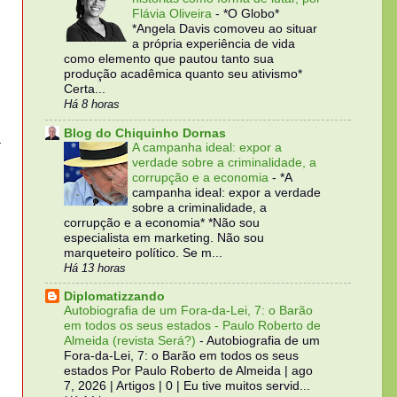
Flávia Oliveira
-
*O Globo*
*Angela Davis comoveu ao situar
a própria experiência de vida
como elemento que pautou tanto sua
produção acadêmica quanto seu ativismo*
Certa...
Há 8 horas
Blog do Chiquinho Dornas
a
A campanha ideal: expor a
verdade sobre a criminalidade, a
corrupção e a economia
-
*A
campanha ideal: expor a verdade
sobre a criminalidade, a
corrupção e a economia* *Não sou
especialista em marketing. Não sou
marqueteiro político. Se m...
Há 13 horas
Diplomatizzando
Autobiografia de um Fora-da-Lei, 7: o Barão
em todos os seus estados - Paulo Roberto de
Almeida (revista Será?)
-
Autobiografia de um
Fora-da-Lei, 7: o Barão em todos os seus
estados Por Paulo Roberto de Almeida | ago
7, 2026 | Artigos | 0 | Eu tive muitos servid...