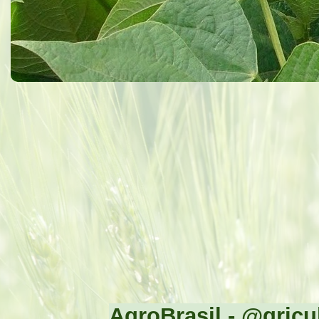
AgroBrasil - @gricul