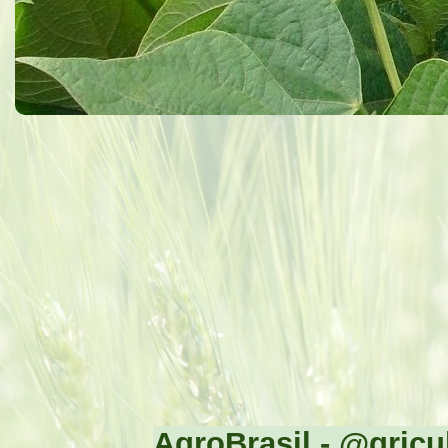
AgroBrasil - @gricul