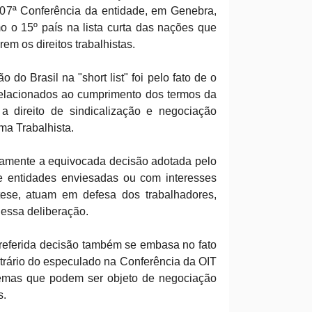
107ª Conferência da entidade, em Genebra,
mo o 15º país na lista curta das nações que
em os direitos trabalhistas.
 do Brasil na "short list" foi pelo fato de o
relacionados ao cumprimento dos termos da
a direito de sindicalização e negociação
ma Trabalhista.
amente a equivocada decisão adotada pelo
e entidades enviesadas ou com interesses
m tese, atuam em defesa dos trabalhadores,
nessa deliberação.
referida decisão também se embasa no fato
trário do especulado na Conferência da OIT
temas que podem ser objeto de negociação
s.