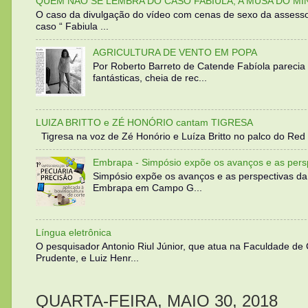
QUEM NÃO SE LEMBRA DO CASO FABIULA, A MUSA DO MI
O caso da divulgação do vídeo com cenas de sexo da assesso
caso “ Fabiula ...
AGRICULTURA DE VENTO EM POPA
Por Roberto Barreto de Catende Fabíola parecia
fantásticas, cheia de rec...
LUIZA BRITTO e ZÉ HONÓRIO cantam TIGRESA
Tigresa na voz de Zé Honório e Luíza Britto no palco do Red 
Embrapa - Simpósio expõe os avanços e as persp
Simpósio expõe os avanços e as perspectivas da
Embrapa em Campo G...
Língua eletrônica
O pesquisador Antonio Riul Júnior, que atua na Faculdade de
Prudente, e Luiz Henr...
QUARTA-FEIRA, MAIO 30, 2018