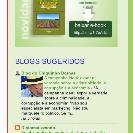
BLOGS SUGERIDOS
Blog do Chiquinho Dornas
A campanha ideal: expor a
verdade sobre a criminalidade, a
corrupção e a economia
-
*A
campanha ideal: expor a verdade
sobre a criminalidade, a
corrupção e a economia* *Não sou
especialista em marketing. Não sou
marqueteiro político. Se m...
Há 3 horas
Diplomatizzando
Autobiografia de um Fora-da-Lei, 7: o Barão