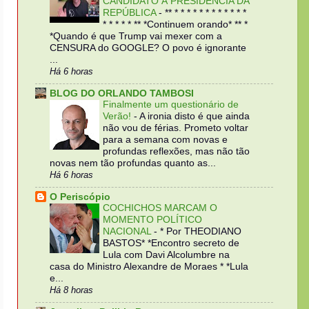
CANDIDATO À PRESIDÊNCIA DA
REPÚBLICA
-
** * * * * * * * * * * * *
* * * * * ** *Continuem orando* ** *
*Quando é que Trump vai mexer com a
CENSURA do GOOGLE? O povo é ignorante
...
Há 6 horas
BLOG DO ORLANDO TAMBOSI
Finalmente um questionário de
Verão!
-
A ironia disto é que ainda
não vou de férias. Prometo voltar
para a semana com novas e
profundas reflexões, mas não tão
novas nem tão profundas quanto as...
Há 6 horas
O Periscópio
COCHICHOS MARCAM O
MOMENTO POLÍTICO
NACIONAL
-
* Por THEODIANO
BASTOS* *Encontro secreto de
Lula com Davi Alcolumbre na
casa do Ministro Alexandre de Moraes * *Lula
e...
Há 8 horas