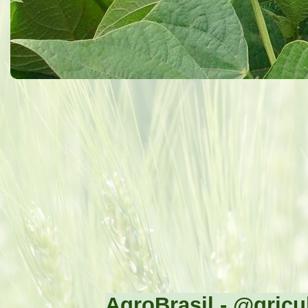
AgroBrasil - @gricul