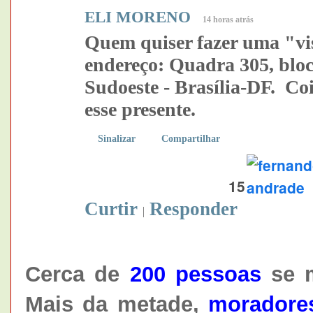
ELI MORENO
14 horas atrás
Quem quiser fazer uma "visi
endereço: Quadra 305, blo
Sudoeste - Brasília-DF. C
esse presente.
Sinalizar
Compartilhar
15
Curtir
Responder
Cerca de
200 pessoas
se m
Mais da metade,
moradore