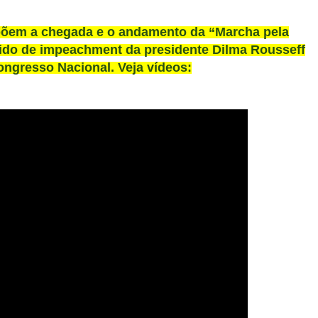
xpõem a chegada e o andamento da “Marcha pela
dido de impeachment da presidente Dilma Rousseff
ngresso Nacional. Veja vídeos: