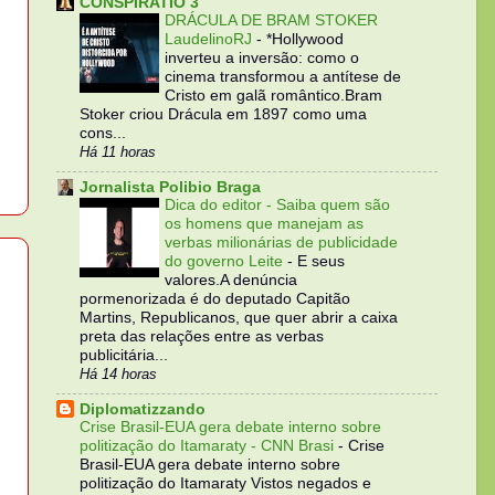
CONSPIRATIO 3
DRÁCULA DE BRAM STOKER
LaudelinoRJ
-
*Hollywood
inverteu a inversão: como o
cinema transformou a antítese de
Cristo em galã romântico.Bram
Stoker criou Drácula em 1897 como uma
cons...
Há 11 horas
Jornalista Polibio Braga
Dica do editor - Saiba quem são
os homens que manejam as
verbas milionárias de publicidade
do governo Leite
-
E seus
valores.A denúncia
pormenorizada é do deputado Capitão
Martins, Republicanos, que quer abrir a caixa
preta das relações entre as verbas
publicitária...
Há 14 horas
Diplomatizzando
Crise Brasil-EUA gera debate interno sobre
politização do Itamaraty - CNN Brasi
-
Crise
Brasil-EUA gera debate interno sobre
politização do Itamaraty Vistos negados e