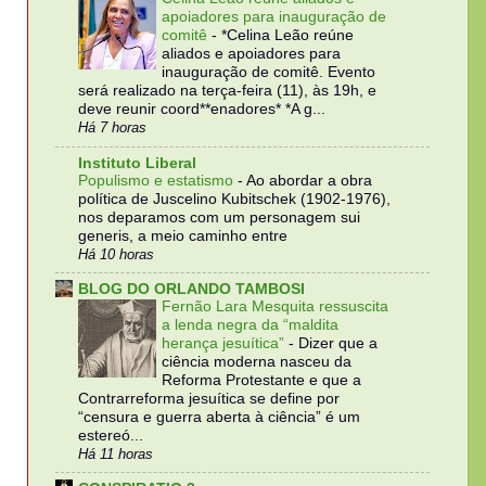
apoiadores para inauguração de
comitê
-
*Celina Leão reúne
aliados e apoiadores para
inauguração de comitê. Evento
será realizado na terça-feira (11), às 19h, e
deve reunir coord**enadores* *A g...
Há 7 horas
Instituto Liberal
Populismo e estatismo
-
Ao abordar a obra
política de Juscelino Kubitschek (1902-1976),
nos deparamos com um personagem sui
generis, a meio caminho entre
Há 10 horas
BLOG DO ORLANDO TAMBOSI
Fernão Lara Mesquita ressuscita
a lenda negra da “maldita
herança jesuítica”
-
Dizer que a
ciência moderna nasceu da
Reforma Protestante e que a
Contrarreforma jesuítica se define por
“censura e guerra aberta à ciência” é um
estereó...
Há 11 horas