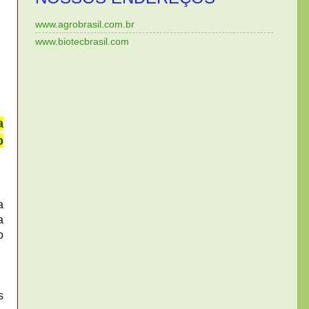
www.agrobrasil.com.br
www.biotecbrasil.com
a
o
a
a
o
s