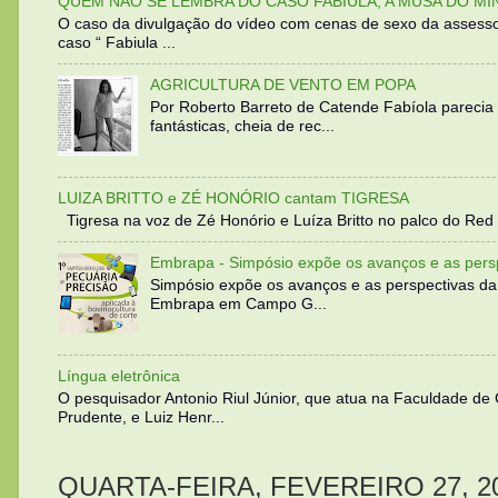
QUEM NÃO SE LEMBRA DO CASO FABIULA, A MUSA DO MI
O caso da divulgação do vídeo com cenas de sexo da assesso
caso “ Fabiula ...
AGRICULTURA DE VENTO EM POPA
Por Roberto Barreto de Catende Fabíola parecia
fantásticas, cheia de rec...
LUIZA BRITTO e ZÉ HONÓRIO cantam TIGRESA
Tigresa na voz de Zé Honório e Luíza Britto no palco do Red 
Embrapa - Simpósio expõe os avanços e as persp
Simpósio expõe os avanços e as perspectivas da
Embrapa em Campo G...
Língua eletrônica
O pesquisador Antonio Riul Júnior, que atua na Faculdade de
Prudente, e Luiz Henr...
QUARTA-FEIRA, FEVEREIRO 27, 2