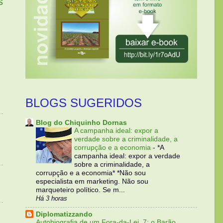
s
BLOGS SUGERIDOS
Blog do Chiquinho Dornas
A campanha ideal: expor a
verdade sobre a criminalidade, a
corrupção e a economia
-
*A
campanha ideal: expor a verdade
sobre a criminalidade, a
corrupção e a economia* *Não sou
especialista em marketing. Não sou
marqueteiro político. Se m...
Há 3 horas
Diplomatizzando
Autobiografia de um Fora-da-Lei, 7: o Barão