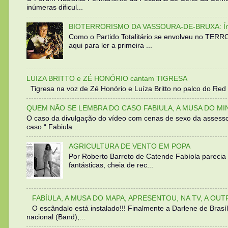
inúmeras dificul...
BIOTERRORISMO DA VASSOURA-DE-BRUXA: Íntegra
Como o Partido Totalitário se envolveu no TER
aqui para ler a primeira ...
LUIZA BRITTO e ZÉ HONÓRIO cantam TIGRESA
Tigresa na voz de Zé Honório e Luíza Britto no palco do Red 
QUEM NÃO SE LEMBRA DO CASO FABIULA, A MUSA DO MI
O caso da divulgação do vídeo com cenas de sexo da assesso
caso “ Fabiula ...
AGRICULTURA DE VENTO EM POPA
Por Roberto Barreto de Catende Fabíola parecia
fantásticas, cheia de rec...
FABÍULA, A MUSA DO MAPA, APRESENTOU, NA TV, A OU
O escândalo está instalado!!! Finalmente a Darlene de Bra
nacional (Band),...