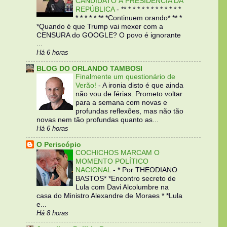
CANDIDATO À PRESIDÊNCIA DA
REPÚBLICA
-
** * * * * * * * * * * * *
* * * * * ** *Continuem orando* ** *
*Quando é que Trump vai mexer com a
CENSURA do GOOGLE? O povo é ignorante
...
Há 6 horas
BLOG DO ORLANDO TAMBOSI
Finalmente um questionário de
Verão!
-
A ironia disto é que ainda
não vou de férias. Prometo voltar
para a semana com novas e
profundas reflexões, mas não tão
novas nem tão profundas quanto as...
Há 6 horas
O Periscópio
COCHICHOS MARCAM O
MOMENTO POLÍTICO
NACIONAL
-
* Por THEODIANO
BASTOS* *Encontro secreto de
Lula com Davi Alcolumbre na
casa do Ministro Alexandre de Moraes * *Lula
e...
Há 8 horas