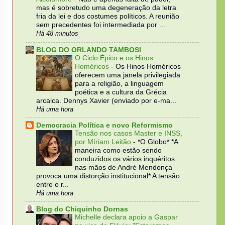
mas é sobretudo uma degeneração da letra
fria da lei e dos costumes políticos. A reunião
sem precedentes foi intermediada por ...
Há 48 minutos
BLOG DO ORLANDO TAMBOSI
O Ciclo Épico e os Hinos
Homéricos
-
Os Hinos Homéricos
oferecem uma janela privilegiada
para a religião, a linguagem
poética e a cultura da Grécia
arcaica. Dennys Xavier (enviado por e-ma...
Há uma hora
Democracia Política e novo Reformismo
Tensão nos casos Master e INSS,
por Míriam Leitão
-
*O Globo* *A
maneira como estão sendo
conduzidos os vários inquéritos
nas mãos de André Mendonça
provoca uma distorção institucional* A tensão
entre o r...
Há uma hora
Blog do Chiquinho Dornas
Michelle declara apoio a Gaspar