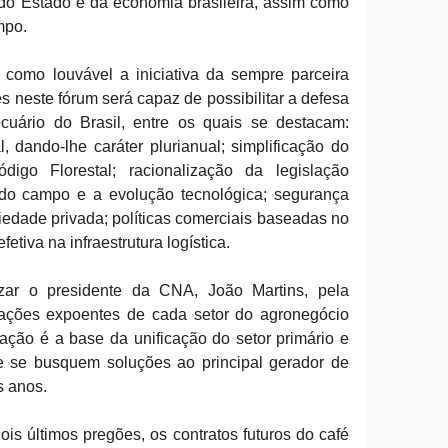
 do Estado e da economia brasileira, assim como
mpo.
como louvável a iniciativa da sempre parceira
 neste fórum será capaz de possibilitar a defesa
cuário do Brasil, entre os quais se destacam:
l, dando-lhe caráter plurianual; simplificação do
ódigo Florestal; racionalização da legislação
 do campo e a evolução tecnológica; segurança
riedade privada; políticas comerciais baseadas no
etiva na infraestrutura logística.
zar o presidente da CNA, João Martins, pela
entações expoentes de cada setor do agronegócio
ação é a base da unificação do setor primário e
ue se busquem soluções ao principal gerador de
s anos.
is últimos pregões, os contratos futuros do café