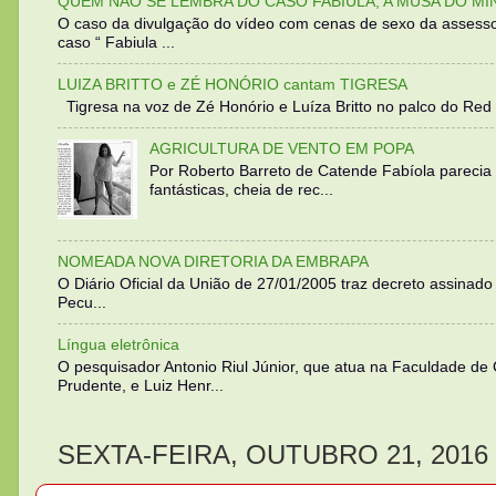
QUEM NÃO SE LEMBRA DO CASO FABIULA, A MUSA DO MI
O caso da divulgação do vídeo com cenas de sexo da assesso
caso “ Fabiula ...
LUIZA BRITTO e ZÉ HONÓRIO cantam TIGRESA
Tigresa na voz de Zé Honório e Luíza Britto no palco do Red 
AGRICULTURA DE VENTO EM POPA
Por Roberto Barreto de Catende Fabíola parecia
fantásticas, cheia de rec...
NOMEADA NOVA DIRETORIA DA EMBRAPA
O Diário Oficial da União de 27/01/2005 traz decreto assinado p
Pecu...
Língua eletrônica
O pesquisador Antonio Riul Júnior, que atua na Faculdade de
Prudente, e Luiz Henr...
SEXTA-FEIRA, OUTUBRO 21, 2016