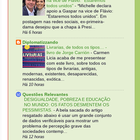
na vice de Flávio: "Estaremos
todos unidos"
-
*Michelle declara
apoio a Gaspar na vice de Flávio:
"Estaremos todos unidos". Em
postagem nas redes sociais, ex-primeira-
dama desejou que a chapa à Presi...
Há 6 horas
Diplomatizzando
Livrarias, de todos os tipos… -
livro de Jorge Carrión
-
Carmen
Licia acaba de me presentear
com este livro, sobre todos os
tipos de livrarias, antigas,
modernas, existentes, desaparecidas,
renascidas, exótica...
Há 10 horas
Questões Relevantes
DESIGUALDADE, POBREZA E EDUCAÇÃO
NO MUNDO: OS FATOS DESMENTEM OS
PESSIMISTAS.
-
A bela sacada do artigo
resgatado abaixo é usar um grande conjunto
de dados verificáveis para mostrar um
problema de percepção grave das
sociedades contemp...
Há 12 horas