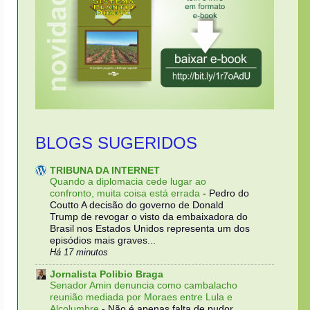
BLOGS SUGERIDOS
TRIBUNA DA INTERNET
Quando a diplomacia cede lugar ao
confronto, muita coisa está errada
-
Pedro do
Coutto A decisão do governo de Donald
Trump de revogar o visto da embaixadora do
Brasil nos Estados Unidos representa um dos
episódios mais graves...
Há 17 minutos
Jornalista Polibio Braga
Senador Amin denuncia como cambalacho
reunião mediada por Moraes entre Lula e
Alcolumbre
-
Não é apenas falta de pudor,