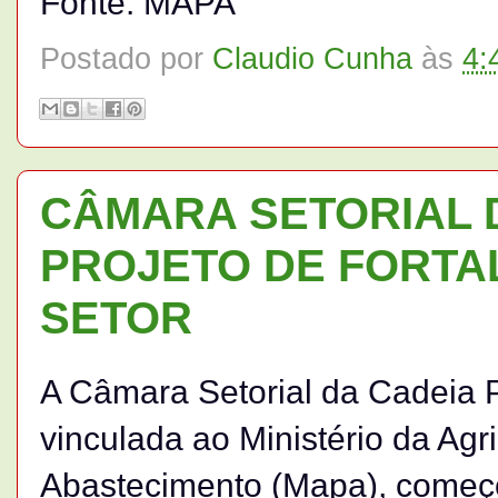
Fonte: MAPA
Postado por
Claudio Cunha
às
4:
CÂMARA SETORIAL D
PROJETO DE FORTA
SETOR
A Câmara Setorial da Cadeia P
vinculada ao Ministério da Agri
Abastecimento (Mapa), começou