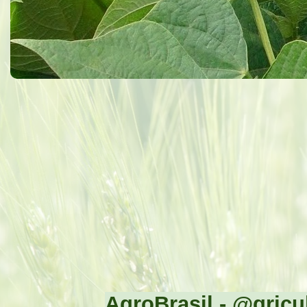
AgroBrasil - @gricul