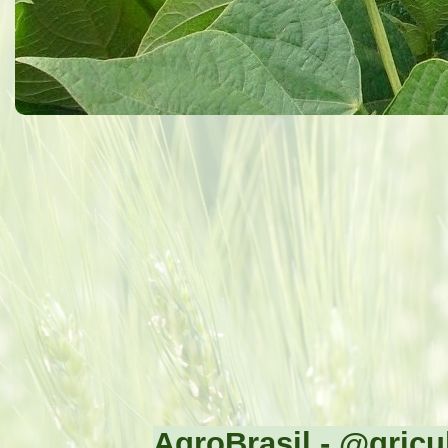
AgroBrasil - @gricul