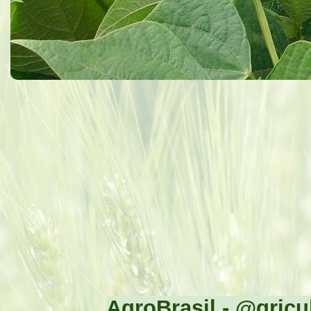
AgroBrasil - @gricul