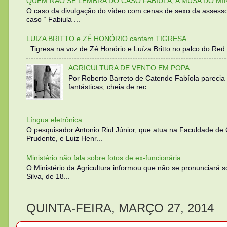
QUEM NÃO SE LEMBRA DO CASO FABIULA, A MUSA DO MI
O caso da divulgação do vídeo com cenas de sexo da assesso
caso “ Fabiula ...
LUIZA BRITTO e ZÉ HONÓRIO cantam TIGRESA
Tigresa na voz de Zé Honório e Luíza Britto no palco do Red 
AGRICULTURA DE VENTO EM POPA
Por Roberto Barreto de Catende Fabíola parecia
fantásticas, cheia de rec...
Língua eletrônica
O pesquisador Antonio Riul Júnior, que atua na Faculdade de
Prudente, e Luiz Henr...
Ministério não fala sobre fotos de ex-funcionária
O Ministério da Agricultura informou que não se pronunciará 
Silva, de 18...
QUINTA-FEIRA, MARÇO 27, 2014