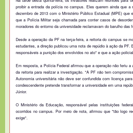
Na tarde desta quinta-feira, os invasores realizam reuniões para d
proibir a entrada da polícia no campus. Eles querem ainda que 
dezembro de 2013 com o Ministério Público Estadual (MPE) que es
que a Polícia Militar seja chamada para conter casos de desord
moradores do entorno da universidade reclamavam do barulho das fes
Desde a operação da PF na terça-feira, a reitoria do campus se mo
estudantes, a direção publicou uma nota de repúdio à ação da PF. 
responsáveis a punição dos envolvidos no ato" e que a ação policia
Em resposta, a Polícia Federal afirmou que a operação não feriu a 
da reitoria para realizar a investigação. "A PF não tem compromisso
Autonomia universitária não deve ser confundida com licença pa
condescendente pretende transformar a universidade em uma repúbl
Júnior.
O Ministério da Educação, responsável pelas instituições federa
ocorridos no campus. Por meio de nota, afirmou que "tão logo r
exige".