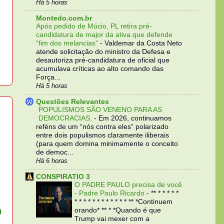
Há 5 horas
Montedo.com.br
Após pedido de Múcio, PL retira pré-
candidatura de major da ativa que defende
“fim dos melancias”
-
Valdemar da Costa Neto
atende solicitação do ministro da Defesa e
desautoriza pré-candidatura de oficial que
acumulava críticas ao alto comando das
Força...
Há 5 horas
Questões Relevantes
POPULISMOS SÃO VENENO PARA AS
DEMOCRACIAS.
-
Em 2026, continuamos
reféns de um “nós contra eles” polarizado
entre dois populismos claramente iliberais
(para quem domina minimamente o conceito
de democ...
Há 6 horas
CONSPIRATIO 3
O PADRE PAULO precisa de você
- Padre Paulo Ricardo
-
** * * * * *
* * * * * * * * * * * * ** *Continuem
o
orando* ** * *Quando é que
Trump vai mexer com a