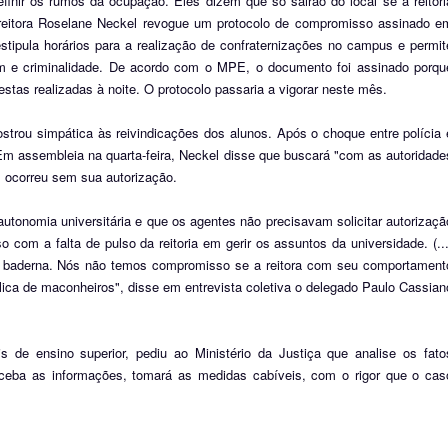
efinir os rumos da ocupação. Eles dizem que só sairão do local se a reitori
a reitora Roselane Neckel revogue um protocolo de compromisso assinado e
tipula horários para a realização de confraternizações no campus e permit
em e criminalidade. De acordo com o MPE, o documento foi assinado porqu
tas realizadas à noite. O protocolo passaria a vigorar neste mês.
strou simpática às reivindicações dos alunos. Após o choque entre polícia 
Em assembleia na quarta-feira, Neckel disse que buscará "com as autoridade
l ocorreu sem sua autorização.
autonomia universitária e que os agentes não precisavam solicitar autorizaçã
 com a falta de pulso da reitoria em gerir os assuntos da universidade. (...
ra baderna. Nós não temos compromisso se a reitora com seu comportament
ica de maconheiros", disse em entrevista coletiva o delegado Paulo Cassian
is de ensino superior, pediu ao Ministério da Justiça que analise os fato
eceba as informações, tomará as medidas cabíveis, com o rigor que o cas