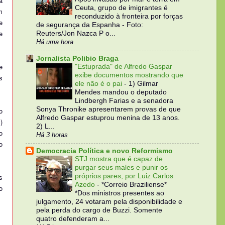
a
Ceuta, grupo de imigrantes é
m
reconduzido à fronteira por forças
e
de segurança da Espanha - Foto:
e
Reuters/Jon Nazca P o...
Há uma hora
Jornalista Polibio Braga
e
"Estuprada" de Alfredo Gaspar
exibe documentos mostrando que
s
ele não é o pai
-
1) Gilmar
Mendes mandou o deputado
Lindbergh Farias e a senadora
Sonya Thronike apresentarem provas de que
o
Alfredo Gaspar estuprou menina de 13 anos.
)
2) L...
o
Há 3 horas
o
Democracia Política e novo Reformismo
STJ mostra que é capaz de
purgar seus males e punir os
próprios pares, por Luiz Carlos
s
Azedo
-
*Correio Braziliense*
o
*Dos ministros presentes ao
julgamento, 24 votaram pela disponibilidade e
pela perda do cargo de Buzzi. Somente
quatro defenderam a...