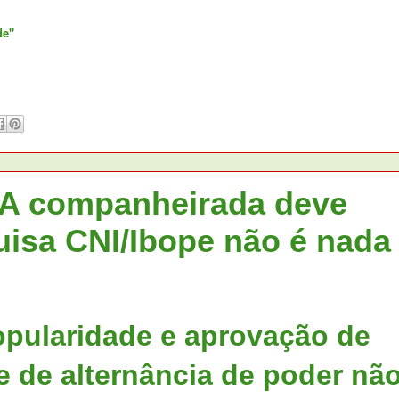
de"
 companheirada deve
uisa CNI/Ibope não é nada
opularidade e aprovação de
 de alternância de poder nã