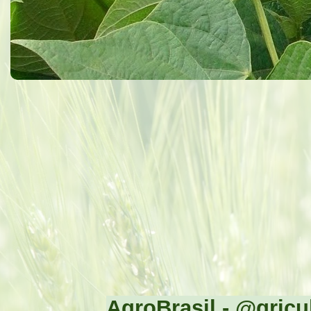
AgroBrasil - @gricul