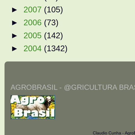
►
2007
(105)
►
2006
(73)
►
2005
(142)
►
2004
(1342)
AGROBRASIL - @GRICULTURA BRAS
Claudio Cunha - Agro