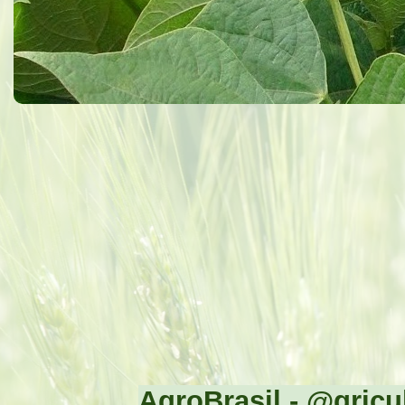
AgroBrasil - @gricul