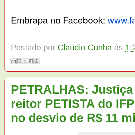
Embrapa no Facebook:
www.f
Postado por
Claudio Cunha
às
1:
PETRALHAS: Justiça
reitor PETISTA do IFP
no desvio de R$ 11 m