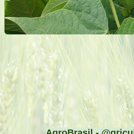
AgroBrasil - @gricul