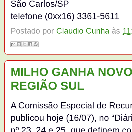
São Carlos/SP
telefone (0xx16) 3361-5611
Postado por
Claudio Cunha
às
11
MILHO GANHA NOV
REGIÃO SUL
A Comissão Especial de Recurs
publicou hoje (16/07), no “Diár
nº 23, 24 e 25, que definem co