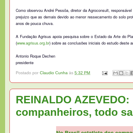
Como observou André Pessôa, diretor da Agroconsult, responsável p
prejuizo que as demais devido ao menor ressecamento do solo prote
anos de pouca chuva.
A Fundação Agrisus apoia pesquisa sobre o Estado da Arte do Plant
(
www.agrisus.org.br
) sobre as conclusões iniciais do estudo deste
Antonio Roque Dechen
presidente
Postado por
Claudio Cunha
às
5:32 PM
REINALDO AZEVEDO: N
companheiros, todo sa
No Brasil estatista dos compa