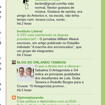
bertini@gmail.comNa vida
a
normal, Nestor gostava de
a
música. Gostava de samba, era
amigo do Antonico e, na escola, não tinha
2
tempo ruim: tocava cuíca, surdo...
Há 2 horas
Instituto Liberal
o
O STF está interferindo na disputa
.
presidencial?
-
O jornalista William Waack
$
escreveu, em artigo publicado no Estadão
intitulado “A marcha dos encrencados”, que
um grupo de integrantes
Há 3 horas
m
BLOG DO ORLANDO TAMBOSI
a
O que a direita tem a oferecer
-
a
Sabatina O Antagonista e G4
indica as principais qualidades
dos desafiantes de Lula. Duda
Teixeira e Rodolfo Borges para a
a
Crusoé: *O Antagonista promov...
s
Há 5 horas
Diplomatizzando
Crise política e diplomática com os EUA -
s