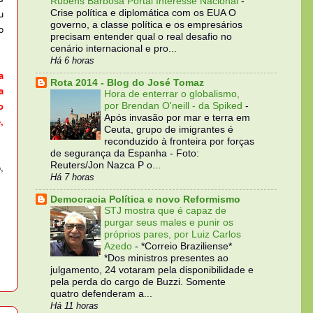
Rubens Barbosa Portal Interesse Nacional
-
u
Crise política e diplomática com os EUA O
governo, a classe política e os empresários
o
precisam entender qual o real desafio no
cenário internacional e pro...
Há 6 horas
a
Rota 2014 - Blog do José Tomaz
a
Hora de enterrar o globalismo,
o
por Brendan O'neill - da Spiked
-
Após invasão por mar e terra em
,
Ceuta, grupo de imigrantes é
reconduzido à fronteira por forças
de segurança da Espanha - Foto:
Reuters/Jon Nazca P o...
,
Há 7 horas
Democracia Política e novo Reformismo
STJ mostra que é capaz de
purgar seus males e punir os
próprios pares, por Luiz Carlos
Azedo
-
*Correio Braziliense*
*Dos ministros presentes ao
julgamento, 24 votaram pela disponibilidade e
pela perda do cargo de Buzzi. Somente
quatro defenderam a...
Há 11 horas