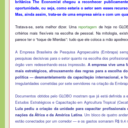
britânica The Economist chegou a reconhecer publicamente
oportunidade, ou seja, como estaria o setor sem esses recursos
Mas, ainda assim, trata-se de uma empresa séria e com um qua
Tratava-se, seria melhor dizer. Uma
reportagem
de hoje no GLOB
critérios mais flexíveis na escolha de pessoal. Na mitologia, ex
parece ter o “toque de Mierdas”: tudo que ele coloca a mão apodrec
A Empresa Brasileira de Pesquisa Agropecuária (Embrapa) sempr
pesquisas decisivas para o setor quanto na escolha dos profissiona
órgão vem redesenhando essa impressão.
A empresa vive uma f
mais estratégicos, afrouxamento das regras para a escolha do
política — desmantelamento da capacitação internacional, e for
irregularidades cometidas por sete servidores na criação da Embra
Documentos obtidos pelo GLOBO mostram que já está definida a 
Estudos Estratégicos e Capacitação em Agricultura Tropical (Cecat
Lula pediu a criação da unidade para capacitar profissionai
nações da África e da América Latina
. Um bloco de quatro andar
estão conectados por um corredor — e os gastos somaram R$ 9,4 