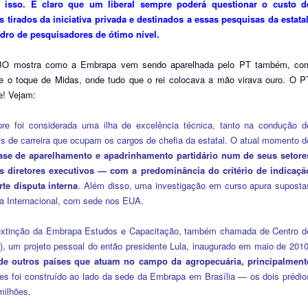
 isso. É claro que um liberal sempre poderá questionar o custo d
 tirados da iniciativa privada e destinados a essas pesquisas da estatal
dro de pesquisadores de ótimo nível.
O mostra como a Embrapa vem sendo aparelhada pelo PT também, co
iste o toque de Midas, onde tudo que o rei colocava a mão virava ouro. O P
e! Vejam:
e foi considerada uma ilha de excelência técnica, tanto na condução d
is de carreira que ocupam os cargos de chefia da estatal. O atual momento d
ase de aparelhamento e apadrinhamento partidário num de seus setore
s diretores executivos — com a predominância do critério de indicaçã
te disputa interna
. Além disso, uma investigação em curso apura suposta
pa Internacional, com sede nos EUA.
extinção da Embrapa Estudos e Capacitação, também chamada de Centro d
), um projeto pessoal do então presidente Lula, inaugurado em maio de 2010
s de outros países que atuam no campo da agropecuária, principalment
es foi construído ao lado da sede da Embrapa em Brasília — os dois prédio
milhões.