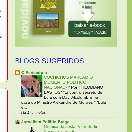
s
s
e
BLOGS SUGERIDOS
O Periscópio
COCHICHOS MARCAM O
MOMENTO POLÍTICO
NACIONAL
-
* Por THEODIANO
BASTOS* *Encontro secreto de
Lula com Davi Alcolumbre na
casa do Ministro Alexandre de Moraes * *Lula
e...
Há 17 minutos
Jornalista Polibio Braga
Crônica de sexta, Vitor Bertini -
Sacudiu, o medo
-