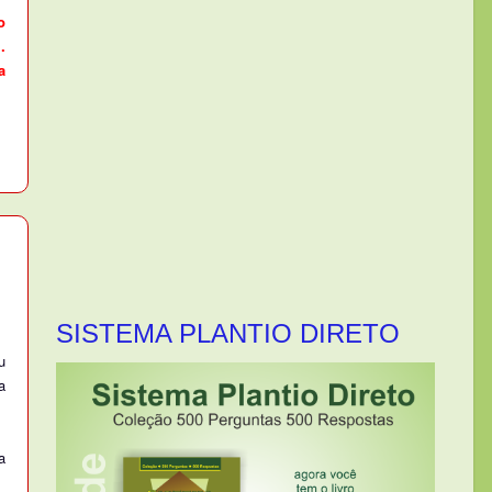
o
.
a
SISTEMA PLANTIO DIRETO
u
a
a