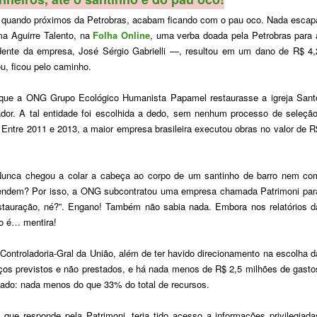
s!, quando próximos da Petrobras, acabam ficando com o pau oco. Nada escap
ma Aguirre Talento, na
Folha Online
, uma verba doada pela Petrobras para 
idente da empresa, José Sérgio Gabrielli —, resultou em um dano de R$ 4,
ou, ficou pelo caminho.
a que a ONG Grupo Ecológico Humanista Papamel restaurasse a igreja Sant
ador. A tal entidade foi escolhida a dedo, sem nenhum processo de seleção
ntre 2011 e 2013, a maior empresa brasileira executou obras no valor de R
Nunca chegou a colar a cabeça ao corpo de um santinho de barro nem co
ntendem? Por isso, a ONG subcontratou uma empresa chamada Patrimoni par
 restauração, né?”. Engano! Também não sabia nada. Embora nos relatórios d
so é… mentira!
Controladoria-Gral da União, além de ter havido direcionamento na escolha d
ços previstos e não prestados, e há nada menos de R$ 2,5 milhões de gasto
ado: nada menos do que 33% do total de recursos.
que responde pela Patrimoni, teria tido acesso a informações privilegiada