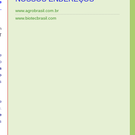
e
.
www.agrobrasil.com.br
www.biotecbrasil.com
m
T
e
o
s
o
s
e
.
e
s