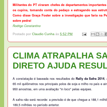
Militantes do PT viraram chefes de departamentos importantes
os cupins, tomando conta do pedaço e estragando sua estrutu
Como disse Graça Foster sobre a investigação que faria na Pe
sobre pedra!
Rodrigo Constantino
Postado por
Claudio Cunha
às
5:52 PM
CLIMA ATRAPALHA S
DIRETO AJUDA RESU
A constatação é baseada nos resultados do
Rally da Safra 2014
,
65 mil quilômetros nos principais polos de soja e milho no país e ai
950 amostras, em uma avaliação "in loco" pelas equipes.
A safra não será recorde: a previsão é de que chegue a 188,1 milhõ
189,5 milhões no período anterior.