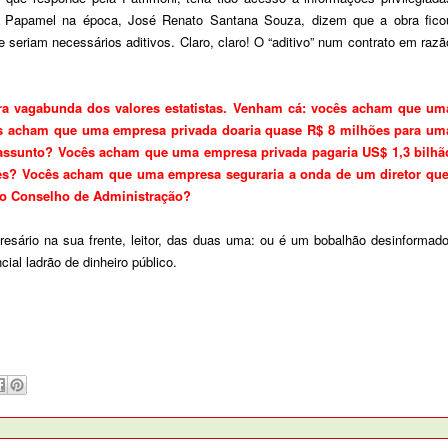
la Papamel na época, José Renato Santana Souza, dizem que a obra fico
seriam necessários aditivos. Claro, claro! O “aditivo” num contrato em razã
ra vagabunda dos valores estatistas. Venham cá: vocês acham que um
cês acham que uma empresa privada doaria quase R$ 8 milhões para um
 assunto? Vocês acham que uma empresa privada pagaria US$ 1,3 bilhã
tes? Vocês acham que uma empresa seguraria a onda de um diretor que
ao Conselho de Administração?
sário na sua frente, leitor, das duas uma: ou é um bobalhão desinformado
ial ladrão de dinheiro público.