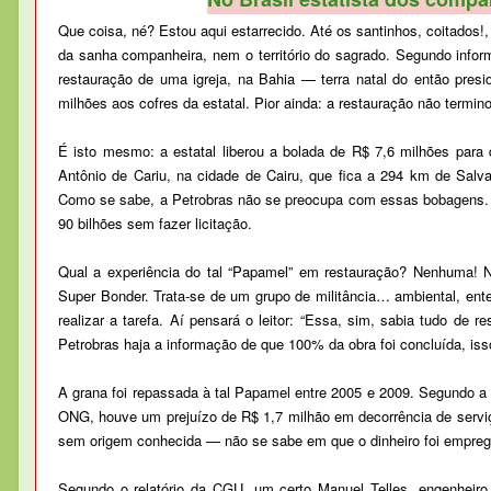
Que coisa, né? Estou aqui estarrecido. Até os santinhos, coitado
da sanha companheira, nem o território do sagrado. Segundo infor
restauração de uma igreja, na Bahia — terra natal do então pres
milhões aos cofres da estatal. Pior ainda: a restauração não termin
É isto mesmo: a estatal liberou a bolada de R$ 7,6 milhões par
Antônio de Cariu, na cidade de Cairu, que fica a 294 km de Salv
Como se sabe, a Petrobras não se preocupa com essas bobagens. E
90 bilhões sem fazer licitação.
Qual a experiência do tal “Papamel” em restauração? Nenhuma! 
Super Bonder. Trata-se de um grupo de militância… ambiental, e
realizar a tarefa. Aí pensará o leitor: “Essa, sim, sabia tudo de
Petrobras haja a informação de que 100% da obra foi concluída, is
A grana foi repassada à tal Papamel entre 2005 e 2009. Segundo a 
ONG, houve um prejuízo de R$ 1,7 milhão em decorrência de servi
sem origem conhecida — não se sabe em que o dinheiro foi empreg
Segundo o relatório da CGU, um certo Manuel Telles, engenheiro, 