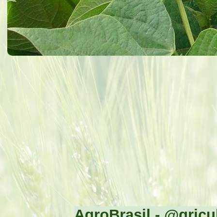
AgroBrasil - @gricul