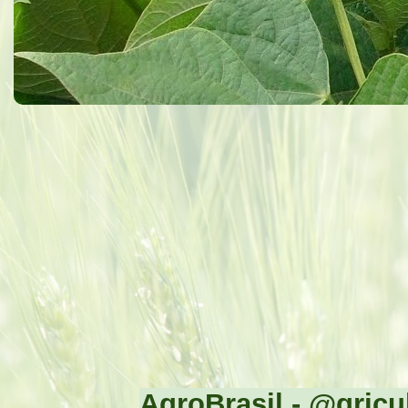
AgroBrasil - @gricul