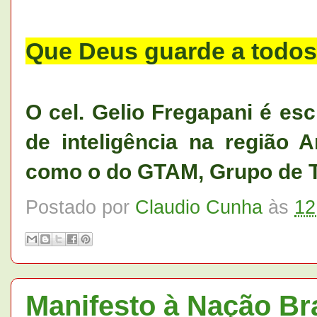
Que Deus guarde a todos
O cel. Gelio Fregapani é esc
de inteligência na região A
como o do GTAM, Grupo de T
Postado por
Claudio Cunha
às
12
Manifesto à Nação Bra